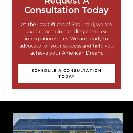
Request A
Consultation Today
At the Law Offices of Sabrina Li, we are
experienced in handling complex
immigration issues. We are ready to
advocate for your success and help you
achieve your American Dream.
SCHEDULE A CONSULTATION
TODAY