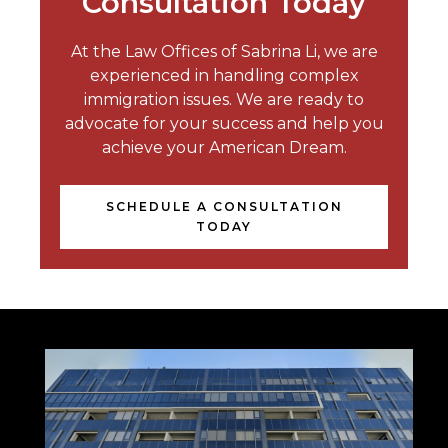
Consultation Today
At the Law Offices of Sabrina Li, we are
experienced in handling complex
immigration issues. We are ready to
advocate for your success and help you
achieve your American Dream.
SCHEDULE A CONSULTATION
TODAY