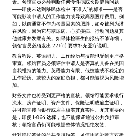
素。领馆官员必须判断任何慢性病或长期健康问题
——即使未达到移民体检中“不准入”的标准——是否
可能影响申请人的工作能力或导致高额医疗费用。例
如，以前通常不作为考量因素的肥胖，如今被列为潜
在风险，因为它与糖尿病、心脏疾病、行动问题及其
他健康并发症有关。如果体检医生的报告不够详细，
领馆官员必须发出 221(g) 要求补充医疗说明。
教育程度、英语能力、工作经历与技能也受到更严格
审查。领馆官员必须评估申请人是否真的具备在美国
自我维持的能力。英语能力有限、低技能或不稳定的
工作经历、或较大的家庭负担，都可能被视为风险增
加。
财务文件也将受到更严格的查核。领馆可能要求银行
流水、房产证明、资产文件、保险证明或雇主证明，
并可能直接向银行或雇主核实其真实性。尤其重要的
是，即便 I-864 达标，也不能保证通过公共负担审
核；领馆官员仍可能根据整体情况拒绝发签。
针对移民签证的公共负担拒签，可使用的补救方式极