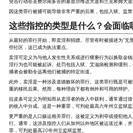
突击行动在圣费尔南多谷的塞普尔维达大道和兰克希姆大道
因这类罪行被捕可能导致非常严重的后果，包括入狱、监禁
这些指控的类型是什么？会面临
从最轻的罪行开始，即卖淫和招嫖。尽管有时被描述为“无受
些社区，这已成为执法重点。
卖淫可定义为与他人发生性关系或进行猥亵行为以换取金钱
淫行为也可能被起诉。处罚包括入狱、艾滋病检测和缓刑，
捕者会被勒令远离他们被捕的特定街道。
此外，卖淫是一种涉及道德败坏的罪行。这类罪行既是可被
重的移民后果。然而，每种理由下都有例外和可用的辩护。
拉皮条可定义为明知而从卖淫者的收入中获利，通常通过借
的收入中分成。这是一种重罪，可判处最高六年州立监狱监
更严重的是人口贩运相关罪行。这被定义为剥夺或侵犯他人
行。通常，这涉及指控人们从加州以外地区被运送过来，并
罪，可判处最高20年州立监狱监禁。