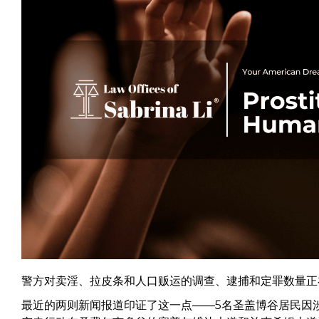
警方对卖淫、拉皮条和人口贩运的调查、逮捕和定罪数量正
最近的两则新闻报道印证了这一点——5名圣盖博谷居民因