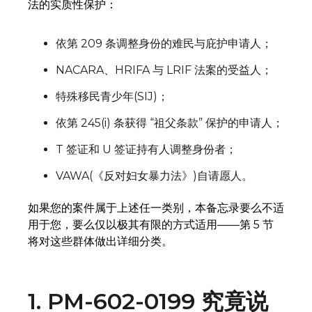
法的实质性保护：
依第 209 条调整身份的难民与庇护申请人；
NACARA、HRIFA 与 LRIF 法案的受益人；
特殊移民青少年(SIJ)；
依第 245(i) 条获得 “祖父条款” 保护的申请人；
T 签证和 U 签证持有人调整身份者；
VAWA(《反对妇女暴力法》)自请愿人。
如果您的案件属于上述任一类别，本备忘录要么不适
用于您，要么仅以极其有限的方式适用——第 5 节
将对这些群体做出详细分类。
1. PM-602-0199 究竟说