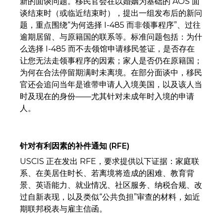
新的面谈问题。移民官会在以婚姻为基础的 AOS 面
谈结束时（或临近结束时），提出一组发布后的新问
题，重点围绕“为何选择 I-485 而非领事程序”、过往
逾期居留、与原籍国的联系等。标准问题包括：为什
么选择 I-485 而不去领馆申请移民签证，是否存在
让您无法走领事程序的因素；家人是否仍在原籍国；
为何在合法停留期满时未离境。在部分面谈中，移民
官还会追问当年是谁带申请人入境美国，以及该人当
时及现在的身份——尤其针对未成年时入境的申请
人。
针对有利因素的补件通知 (RFE)
USCIS 正在发出 RFE，要求提供以下证据：家庭联
系、在美居住时长、若离境将造成的困难、教育背
景、英语能力、就业情况、社区服务、纳税合规、改
过自新表现，以及类似“公共负担”审查的材料，如近
期联邦税表与雇主信函。