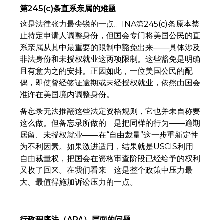
第245(c)条直系亲属的难题
这是法律张力最尖锐的一点。INA第245(c)条原本禁
止特定申请人调整身份，但国会专门将美国公民的直
系亲属从其中最重要的限制中豁免出来——具体涉及
非法身份和未授权就业这两项限制。这些豁免是明确
且有意为之的安排。正因如此，一位美国公民的配
偶，即使曾经签证逾期或未经授权就业，依然由国会
准许在美国境内调整身份。
备忘录无法推翻这些法定资格规则，它也并未自称要
这么做。但备忘录所做的，是把同样的行为——逾期
居留、未授权就业——在“自由裁量”这一步重新定性
为不利因素。如果激进适用，结果就是USCIS利用
自由裁量权，把国会在资格审查阶段已经给予的权利
又收了回来。在我们看来，这是整个政策中压力最
大、最值得施加诉讼压力的一点。
行政程序法（APA）层面的问题