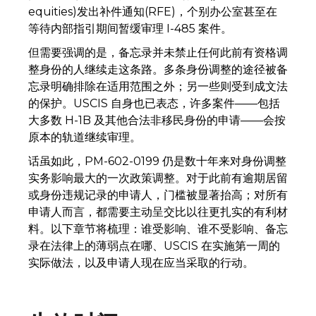
equities)发出补件通知(RFE)，个别办公室甚至在
等待内部指引期间暂缓审理 I-485 案件。
但需要强调的是，备忘录并未禁止任何此前有资格调
整身份的人继续走这条路。多条身份调整的途径被备
忘录明确排除在适用范围之外；另一些则受到成文法
的保护。USCIS 自身也已表态，许多案件——包括
大多数 H-1B 及其他合法非移民身份的申请——会按
原本的轨道继续审理。
话虽如此，PM-602-0199 仍是数十年来对身份调整
实务影响最大的一次政策调整。对于此前有逾期居留
或身份违规记录的申请人，门槛被显著抬高；对所有
申请人而言，都需要主动呈交比以往更扎实的有利材
料。以下章节将梳理：谁受影响、谁不受影响、备忘
录在法律上的薄弱点在哪、USCIS 在实施第一周的
实际做法，以及申请人现在应当采取的行动。