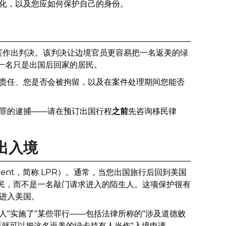
化，以及您应如何保护自己的身份。
案作出判决。该判决让边境官员更容易把一名返美的绿
为一名只是出国后回家的居民。
责任、您是否会被拘留，以及在案件处理期间您能否
罪的逮捕——请在预订出国行程
之前
先咨询移民律
出入境
esident，简称 LPR）。通常，当您出国旅行后回到美国
居民，而不是一名敲门请求进入的陌生人。这项保护很有
进入美国。
"实施了"某些罪行——包括法律所称的"涉及道德败
de）——政府就可以把这名返美的绿卡持有人当作"入境申请