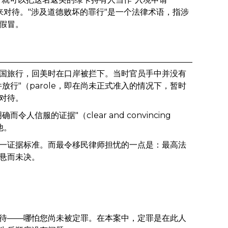
求入境的人"来对待。"涉及道德败坏的罪行"是一个法律术语，指涉
假冒。
国旅行，回美时在口岸被拦下。当时官员手中并没有
行"（parole，即在尚未正式准入的情况下，暂时
对待。
服的证据"（clear and convincing
他。
一证据标准。而最令移民律师担忧的一点是：最高法
悬而未决。
待——哪怕您尚未被定罪。在本案中，定罪是在此人