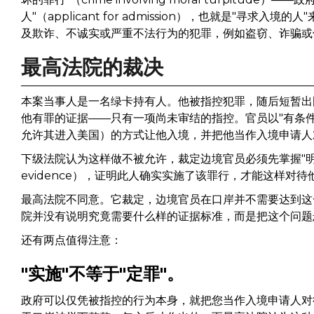
人"（applicant for admission），也就是"寻
及欺诈、不诚实或严重不法行为的犯罪，例如盗窃、诈骗或
最高法院的裁决
本案当事人是一名绿卡持有人。他被指控犯罪，随后短暂出
他有罪的证据——只有一项尚未审结的指控。官员以"有条件放
允许其进入美国）的方式让他入境，并把他当作入境申请人
下级法院认为这样做不被允许，裁定边境官员必须先掌握"明确而令人信
evidence），证明此人确实实施了该罪行，才能这样对待
最高法院不同意。它裁定，边境官员在口岸并不需要达到这
院并没有说明究竟需要什么样的证据标准，而是把这个问题
还有两点值得注意：
"实施"不等于"定罪"。
政府可以仅凭被指控的行为本身，就把您当作入境申请人对