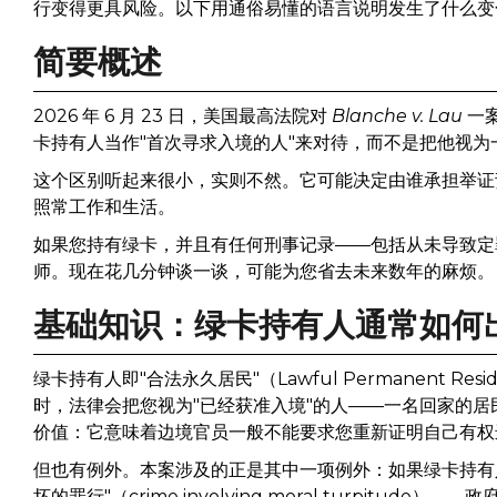
行变得更具风险。以下用通俗易懂的语言说明发生了什么变
简要概述
2026 年 6 月 23 日，美国最高法院对
Blanche v. Lau
一
卡持有人当作"首次寻求入境的人"来对待，而不是把他视
这个区别听起来很小，实则不然。它可能决定由谁承担举证
照常工作和生活。
如果您持有绿卡，并且有任何刑事记录——包括从未导致定
师。现在花几分钟谈一谈，可能为您省去未来数年的麻烦。
基础知识：绿卡持有人通常如何
绿卡持有人即"合法永久居民"（Lawful Permanent R
时，法律会把您视为"已经获准入境"的人——一名回家的
价值：它意味着边境官员一般不能要求您重新证明自己有权
但也有例外。本案涉及的正是其中一项例外：如果绿卡持有人
坏的罪行"（crime involving moral turpitu