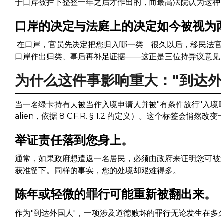
于口岸被拦下整整一年之后才作出的，而最高法院认为这种
口岸的决定与法庭上的决定如今被视为
在口岸，官员先决定把您归入哪一类；很久以后，移民法
口岸作出归类、事后再补足证据——这正是三位持异议意见
为什么这件事影响重大："到达外
当一名绿卡持有人被当作入境申请人并被"有条件放行"入境时，
alien，依据 8 C.F.R. § 1.2 的定义）。这个标签会悄然改
举证责任落到您身上。
通常，如果政府想遣返一名居民，必须由政府来证明您可被
获准留下。同样的事实，您的处境却艰难得多。
陈年或轻微的罪行可能重新被翻出来。
作为"到达外国人"，一项涉及道德败坏的罪行无论发生在