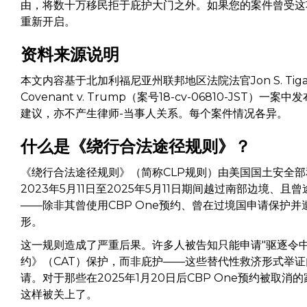
由，将数十万移民拒于庇护大门之外。如果您的案件曾受这
重新开启。
资料来源说明
本文内容基于北加利福尼亚州联邦地区法院法官Jon S. Tigar于2
Covenant v. Trump（案号18-cv-06810-J
建议，亦不产生律师-当事人关系。每个案件情况各异。
什么是《绕行合法途径规则》？
《绕行合法途径规则》（简称CLP规则）由美国国土安全部
2023年5月11日至2025年5月11日期间越过南部边境
——除非其曾使用CBP One预约、曾在过境国申请保护
形。
这一规则造成了严重后果。许多人被告知只能申请"驱逐令中止"（W
约》（CAT）保护，而非庇护——这些替代性救济形式举
请。对于那些在2025年1月20日后CBP One预约被
这样被关上了。