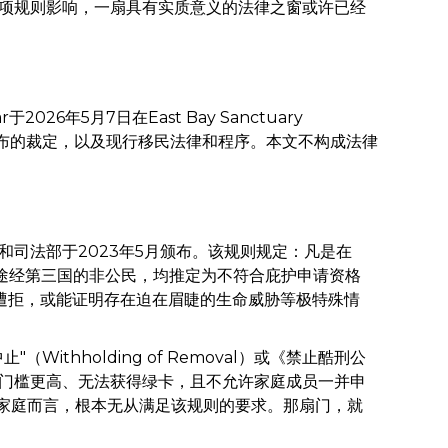
项规则影响，一扇具有实质意义的法律之窗或许已经
026年5月7日在East Bay Sanctuary
ST）一案中发布的裁定，以及现行移民法律和程序。本文不构成法律
和司法部于2023年5月颁布。该规则规定：凡是在
、且曾途经第三国的非公民，均推定为不符合庇护申请资格
并遭拒，或能证明存在迫在眉睫的生命威胁等极特殊情
ithholding of Removal）或《禁止酷刑公
证门槛更高、无法获得绿卡，且不允许家庭成员一并申
取消的家庭而言，根本无从满足该规则的要求。那扇门，就