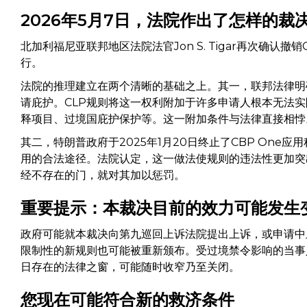
2026年5月7日，法院作出了怎样的裁
北加利福尼亚联邦地区法院法官Jon S. Tigar再次确
行。
法院的推理建立在两个清晰的基础之上。其一，联邦法律明
请庇护。CLP规则将这一权利附加于许多申请人根本无法实际
释项目、过境国庇护保护等。这一附加条件与法律直接相悖
其二，特朗普政府于2025年1月20日终止了CBP One
用的合法途径。法院认定，这一做法使规则的违法性更加突
经不存在的门，就对其加以惩罚。
重要提示：本裁决目前的效力可能发生
政府可能就本裁决向第九巡回上诉法院提出上诉，或申请中
限制性的新规则也可能被重新颁布。受过境禁令影响的当事
日存在的法律之窗，可能随时收窄乃至关闭。
您现在可能符合新的救济条件