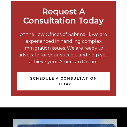
Request A
Consultation Today
At the Law Offices of Sabrina Li, we are
experienced in handling complex
immigration issues. We are ready to
advocate for your success and help you
achieve your American Dream.
SCHEDULE A CONSULTATION
TODAY