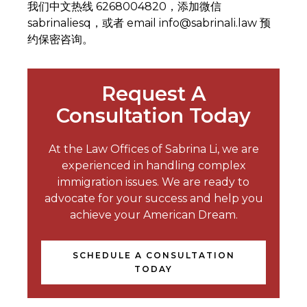
我们中文热线 6268004820，添加微信
sabrinaliesq，或者 email info@sabrinali.law 预
约保密咨询。
Request A
Consultation Today
At the Law Offices of Sabrina Li, we are
experienced in handling complex
immigration issues. We are ready to
advocate for your success and help you
achieve your American Dream.
SCHEDULE A CONSULTATION
TODAY