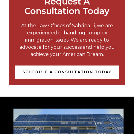
Request A
Consultation Today
At the Law Offices of Sabrina Li, we are
experienced in handling complex
immigration issues. We are ready to
advocate for your success and help you
achieve your American Dream.
SCHEDULE A CONSULTATION TODAY