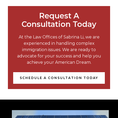
Request A
Consultation Today
At the Law Offices of Sabrina Li, we are
experienced in handling complex
immigration issues. We are ready to
advocate for your success and help you
achieve your American Dream.
SCHEDULE A CONSULTATION TODAY