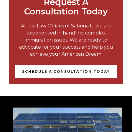
Request A
Consultation Today
At the Law Offices of Sabrina Li, we are
experienced in handling complex
immigration issues. We are ready to
advocate for your success and help you
achieve your American Dream.
SCHEDULE A CONSULTATION TODAY