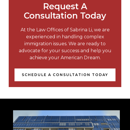
Request A
Consultation Today
At the Law Offices of Sabrina Li, we are
experienced in handling complex
immigration issues. We are ready to
advocate for your success and help you
achieve your American Dream.
SCHEDULE A CONSULTATION TODAY