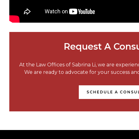
Request A Consu
At the Law Offices of Sabrina Li, we are experie
We are ready to advocate for your success a
SCHEDULE A CONSU