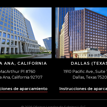
A ANA, CALIFORNIA
DALLAS (TEXA
MacArthur Pl #760
1910 Pacific Ave., Suite
a Ana, California 92707
Dallas, Texas 7520
cciones de aparcamiento
Instrucciones de aparc
@ 2026 Oficinas Legales de Sabrina Li, P.C.