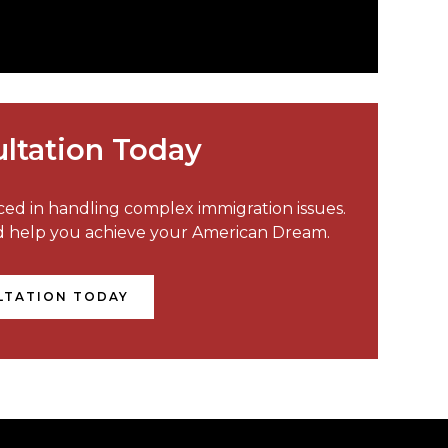
ltation Today
nced in handling complex immigration issues.
nd help you achieve your American Dream.
LTATION TODAY