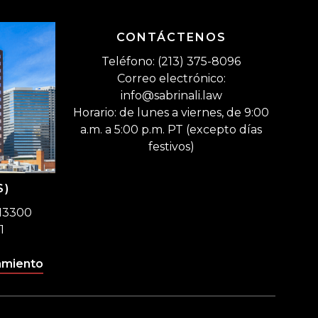
CONTÁCTENOS
Teléfono: (213) 375-8096
Correo electrónico:
info@sabrinali.law
Horario: de lunes a viernes, de 9:00
a.m. a 5:00 p.m. PT (excepto días
festivos)
S)
 13300
1
amiento