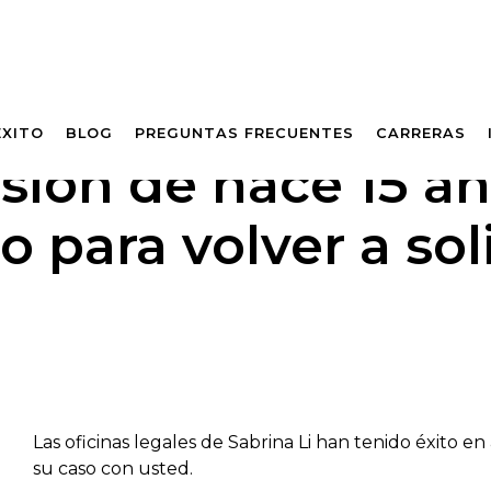
ÉXITO
BLOG
PREGUNTAS FRECUENTES
CARRERAS
sión de hace 15 añ
 para volver a soli
Las oficinas legales de Sabrina Li han tenido éxito e
su caso con usted.