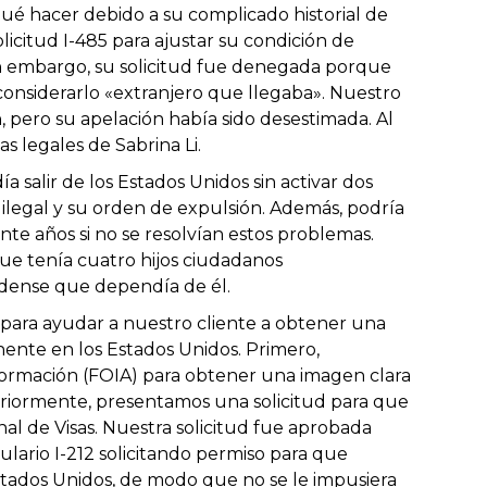
ué hacer debido a su complicado historial de
icitud I-485 para ajustar su condición de
n embargo, su solicitud fue denegada porque
onsiderarlo «extranjero que llegaba». Nuestro
, pero su apelación había sido desestimada. Al
as legales de Sabrina Li.
a salir de los Estados Unidos sin activar dos
a ilegal y su orden de expulsión. Además, podría
te años si no se resolvían estos problemas.
que tenía cuatro hijos ciudadanos
dense que dependía de él.
para ayudar a nuestro cliente a obtener una
nente en los Estados Unidos. Primero,
nformación (FOIA) para obtener una imagen clara
teriormente, presentamos una solicitud para que
onal de Visas. Nuestra solicitud fue aprobada
lario I-212 solicitando permiso para que
s Estados Unidos, de modo que no se le impusiera