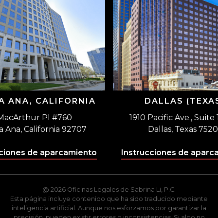
A ANA, CALIFORNIA
DALLAS (TEXA
MacArthur Pl #760
1910 Pacific Ave., Suite
a Ana, California 92707
Dallas, Texas 7520
cciones de aparcamiento
Instrucciones de aparc
@ 2026 Oficinas Legales de Sabrina Li, P.C.
Esta página incluye contenido que ha sido traducido mediante
inteligencia artificial. Aunque nos esforzamos por garantizar la
precisión, pueden existir errores o inconsistencias. Si algo no