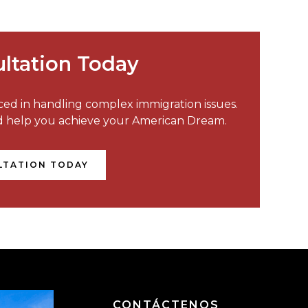
ltation Today
nced in handling complex immigration issues.
nd help you achieve your American Dream.
LTATION TODAY
CONTÁCTENOS