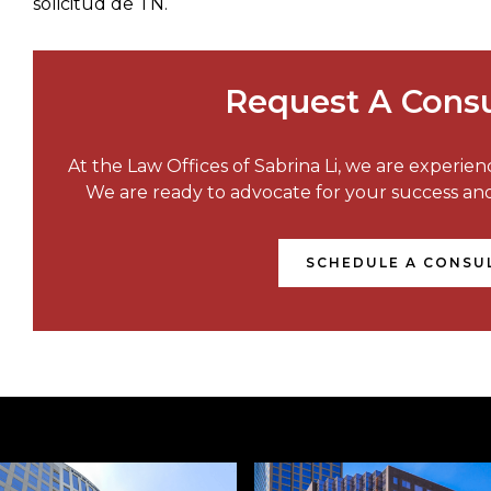
solicitud de TN.
Request A Consu
At the Law Offices of Sabrina Li, we are experie
We are ready to advocate for your success a
SCHEDULE A CONSU