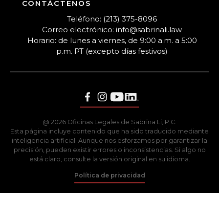
CONTÁCTENOS
Teléfono: (213) 375-8096
Correo electrónico: info@sabrinali.law
Horario: de lunes a viernes, de 9:00 a.m. a 5:00
p.m. PT (excepto días festivos)
@ 2026 Oficinas Legales de Sabrina Li, P.C.
Esta página incluye contenido que ha sido traducido mediante
inteligencia artificial. Aunque nos esforzamos por garantizar la
precisión, pueden existir errores o inconsistencias. Si algo no
está claro, consulte la versión original en su idioma.
Política de privacidad