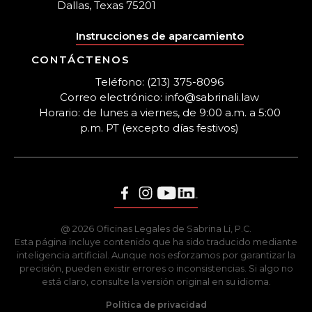
Dallas, Texas 75201
Instrucciones de aparcamiento
CONTÁCTENOS
Teléfono: (213) 375-8096
Correo electrónico: info@sabrinali.law
Horario: de lunes a viernes, de 9:00 a.m. a 5:00
p.m. PT (excepto días festivos)
@ 2026 Oficinas Legales de Sabrina Li, P.C.
Esta página incluye contenido que ha sido traducido mediante
inteligencia artificial. Aunque nos esforzamos por garantizar la
precisión, pueden existir errores o inconsistencias. Si algo no
está claro, consulte la versión original en su idioma.
Política de privacidad