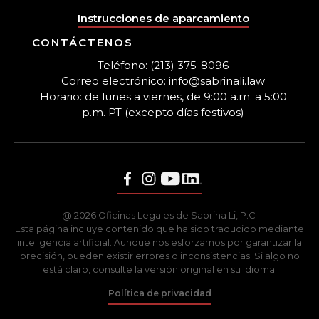
Instrucciones de aparcamiento
CONTÁCTENOS
Teléfono: (213) 375-8096
Correo electrónico: info@sabrinali.law
Horario: de lunes a viernes, de 9:00 a.m. a 5:00
p.m. PT (excepto días festivos)
@ 2026 Oficinas Legales de Sabrina Li, P.C.
Esta página incluye contenido que ha sido traducido mediante
inteligencia artificial. Aunque nos esforzamos por garantizar la
precisión, pueden existir errores o inconsistencias. Si algo no
está claro, consulte la versión original en su idioma.
Política de privacidad