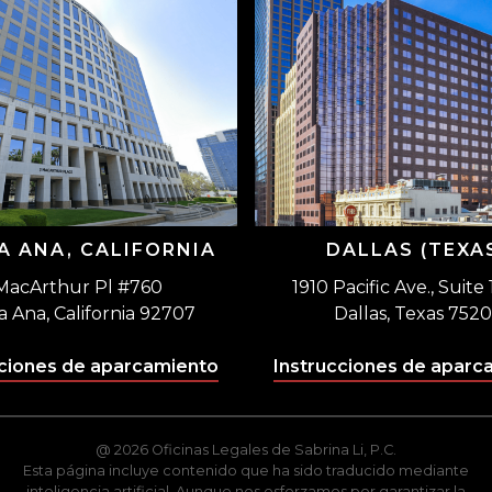
A ANA, CALIFORNIA
DALLAS (TEXA
MacArthur Pl #760
1910 Pacific Ave., Suite
a Ana, California 92707
Dallas, Texas 7520
cciones de aparcamiento
Instrucciones de aparc
@ 2026 Oficinas Legales de Sabrina Li, P.C.
Esta página incluye contenido que ha sido traducido mediante
inteligencia artificial. Aunque nos esforzamos por garantizar la