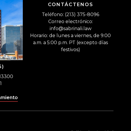
CONTÁCTENOS
Teléfono: (213) 375-8096
Correo electrónico:
info@sabrinali.law
Horario: de lunes a viernes, de 9:00
a.m. a 5:00 p.m. PT (excepto días
festivos)
S)
 13300
1
amiento