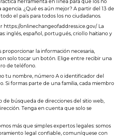
 práctica herramienta en línea para que los no
 agencia. ¿Qué es aún mejor? A partir del 13 de
 todo el país para todos los no ciudadanos.
ar https://onlinechangeofaddress.ice.gov/. La
s: inglés, español, portugués, criollo haitiano y
as proporcionar la información necesaria,
on solo tocar un botón. Elige entre recibir una
ro de teléfono.
no tu nombre, número A o identificador del
o. Si formas parte de una familia, cada miembro
cio de búsqueda de direcciones del sitio web,
rección. Tenga en cuenta que solo se
 somos más que simples expertos legales: somos
esoramiento legal confiable, comuníquese con