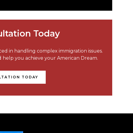
ltation Today
nced in handling complex immigration issues.
nd help you achieve your American Dream.
LTATION TODAY