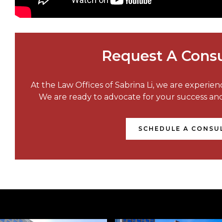
Request A Consu
At the Law Offices of Sabrina Li, we are experie
We are ready to advocate for your success a
SCHEDULE A CONSU