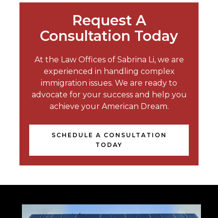
Request A
Consultation Today
At the Law Offices of Sabrina Li, we are
experienced in handling complex
immigration issues. We are ready to
advocate for your success and help you
achieve your American Dream.
SCHEDULE A CONSULTATION
TODAY